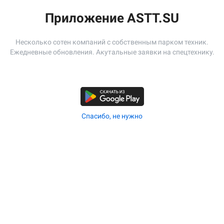
Проживание:
Охрана:
Приложение ASTT.SU
Описание:
Работы по месту
Несколько сотен компаний с собственным парком техник.
Ежедневные обновления. Акутальные заявки на спецтехнику.
Адрес:
г Москва, ул Калибровская, д 6
Спасибо, не нужно