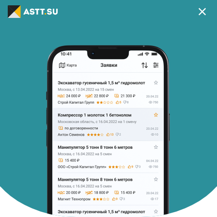
Ваш регион г Москва?
Да
Изменить
В приложении удобней
Скачать приложение
Главная
Список заявок
Автокран г/п 32 тонн стрела 32м.
41
Исполнитель найден
Автокран г/п 32 тонн стрела 32м.
c 08.07.26 на 1 смены
Стоимость:
По договорённости
Начало работ:
Завершение работ
08.07.2026 06:00
08.07.2026 20:59