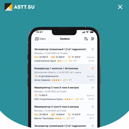
Ваш регион г Москва?
Да
Изменить
В приложении удобней
Скачать приложение
Главная
Список заявок
Манипулятор стрела 7т.
Снято с публикации
130
Манипулятор стрела 7т.
c 07.07.26 на 1 смены
Стоимость:
По договорённости
Начало работ:
Завершение работ
07.07.2026 06:00
07.07.2026 20:59