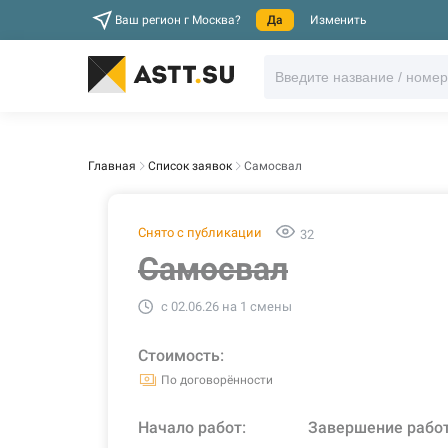
Ваш регион г Москва?
Да
Изменить
Главная
Список заявок
Самосвал
Снято с публикации
32
Самосвал
c 02.06.26 на 1 смены
Стоимость:
По договорённости
Начало работ:
Завершение рабо