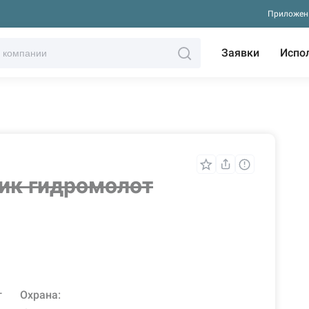
Приложен
Заявки
Испо
ик гидромолот
т
Охрана: