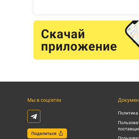
Мы в соцсетях
Докумен
Политика
Пользоват
поставщи
Поделиться
Пользоват