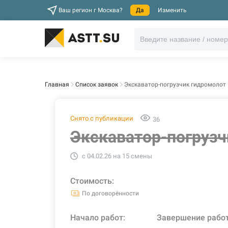
Ваш регион г Москва?
Да
Изменить
Главная
Список заявок
Экскаватор-погрузчик гидромолот
Снято с публикации
36
Экскаватор-погрузч
c 04.02.26 на 15 смены
Стоимость:
По договорённости
Начало работ:
Завершение рабо