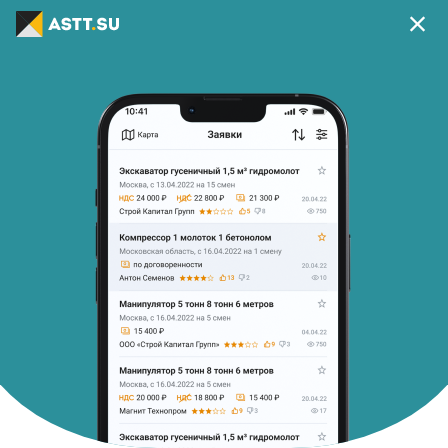
Ваш регион г Москва?
Да
Изменить
В приложении удобней
Скачать приложение
Главная
Список заявок
Самосвал 20 м3
Снято с публикации
92
Самосвал 20 м3
c 04.11.25 на 1 смены
Стоимость:
По договорённости
Начало работ:
Завершение работ
04.11.2025 06:00
04.11.2025 20:59