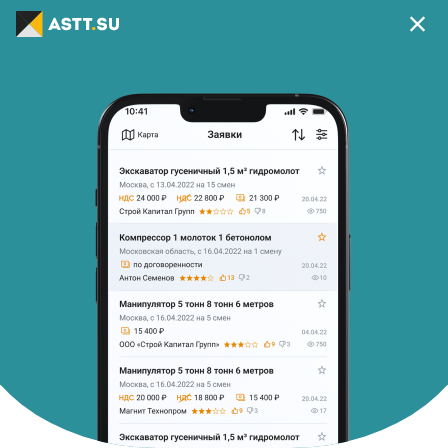
Ваш регион г Москва?
Да
Изменить
В приложении удобней
Скачать приложение
Главная
Список заявок
Фронтальный погрузчик ковш 2,5м3
Снято с публикации
30
Фронтальный погрузчик ковш 2,5м3
c 05.09.25 на 3 смены
Стоимость:
По договорённости
Начало работ:
Завершение работ
05.09.2025 23:00
08.09.2025 20:59