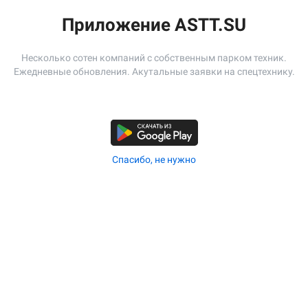
Проживание:
Охрана:
Приложение ASTT.SU
Описание:
Работа по укладке щебня
Несколько сотен компаний с собственным парком техник.
Ежедневные обновления. Акутальные заявки на спецтехнику.
Адрес:
г Москва, ул Нагатинская
Спасибо, не нужно