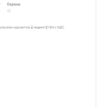
т
Охрана:
дольских курсантов ⌛ неделя 💵 БН с НДС