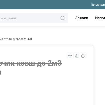
Приложен
Заявки
Испо
м3 отвал бульдозерный
зчик ковш до 2м3
й