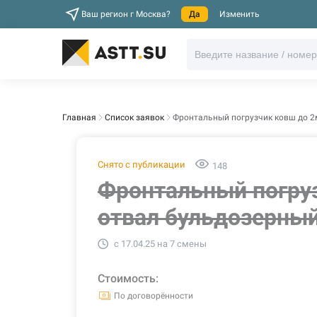
Ваш регион г Москва?
Да
Изменить
Главная
Список заявок
Фронтальный погрузчик ковш до 2
Снято с публикации
148
Фронтальный погру
отвал бульдозерны
c 17.04.25 на 7 смены
Стоимость:
По договорённости